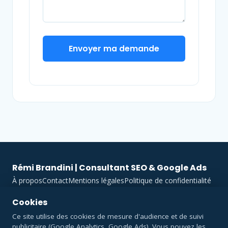
Envoyer ma demande
Rémi Brandini | Consultant SEO & Google Ads
À propos
Contact
Mentions légales
Politique de confidentialité
Gestion des cookies
LinkedIn
06 14 04 29 45
Cookies
Formations Google (SEO et SEA) agréées Qualiopi, finançables par
Ce site utilise des cookies de mesure d'audience et de suivi
votre OPCO. Toulouse et distanciel France entière.
publicitaire (Google Analytics, Google Ads). Vous pouvez les